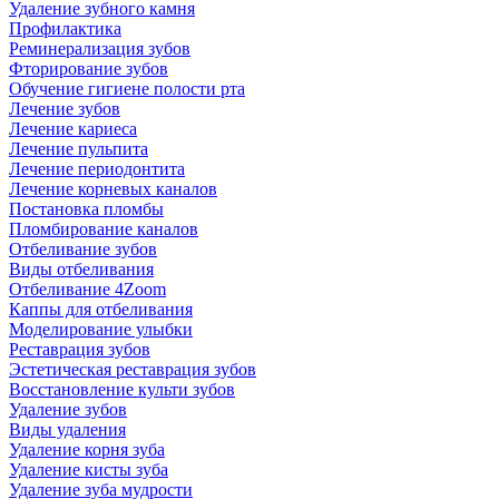
Удаление зубного камня
Профилактика
Реминерализация зубов
Фторирование зубов
Обучение гигиене полости рта
Лечение зубов
Лечение кариеса
Лечение пульпита
Лечение периодонтита
Лечение корневых каналов
Постановка пломбы
Пломбирование каналов
Отбеливание зубов
Виды отбеливания
Отбеливание 4Zoom
Каппы для отбеливания
Моделирование улыбки
Реставрация зубов
Эстетическая реставрация зубов
Восстановление культи зубов
Удаление зубов
Виды удаления
Удаление корня зуба
Удаление кисты зуба
Удаление зуба мудрости