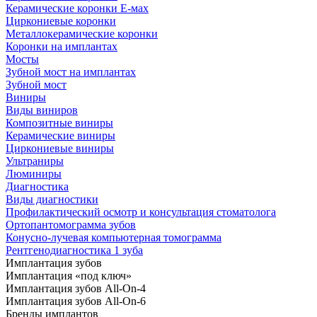
Керамические коронки Е-мах
Циркониевые коронки
Металлокерамические коронки
Коронки на имплантах
Мосты
Зубной мост на имплантах
Зубной мост
Виниры
Виды виниров
Композитные виниры
Керамические виниры
Циркониевые виниры
Ультраниры
Люминиры
Диагностика
Виды диагностики
Профилактический осмотр и консультация стоматолога
Ортопантомограмма зубов
Конусно-лучевая компьютерная томограмма
Рентгенодиагностика 1 зуба
Имплантация зубов
Имплантация «под ключ»
Имплантация зубов All-On-4
Имплантация зубов All-On-6
Бренды имплантов