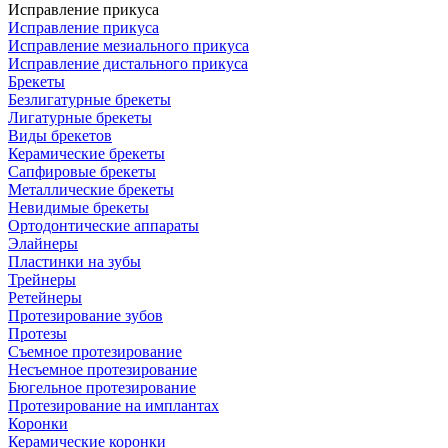
Исправление прикуса
Исправление прикуса
Исправление мезиального прикуса
Исправление дистального прикуса
Брекеты
Безлигатурные брекеты
Лигатурные брекеты
Виды брекетов
Керамические брекеты
Сапфировые брекеты
Металлические брекеты
Невидимые брекеты
Ортодонтические аппараты
Элайнеры
Пластинки на зубы
Трейнеры
Ретейнеры
Протезирование зубов
Протезы
Съемное протезирование
Несъемное протезирование
Бюгельное протезирование
Протезирование на имплантах
Коронки
Керамические коронки