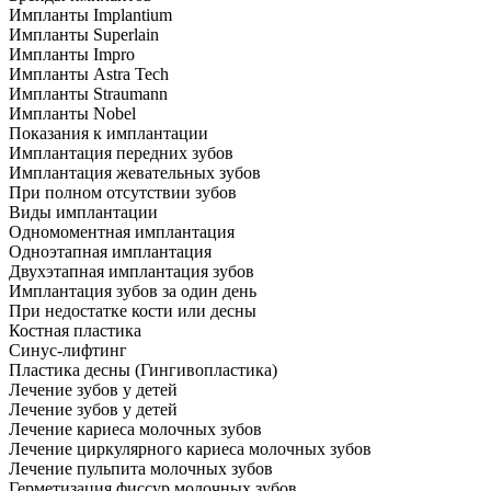
Импланты Implantium
Импланты Superlain
Импланты Impro
Импланты Astra Tech
Импланты Straumann
Импланты Nobel
Показания к имплантации
Имплантация передних зубов
Имплантация жевательных зубов
При полном отсутствии зубов
Виды имплантации
Одномоментная имплантация
Одноэтапная имплантация
Двухэтапная имплантация зубов
Имплантация зубов за один день
При недостатке кости или десны
Костная пластика
Синус-лифтинг
Пластика десны (Гингивопластика)
Лечение зубов у детей
Лечение зубов у детей
Лечение кариеса молочных зубов
Лечение циркулярного кариеса молочных зубов
Лечение пульпита молочных зубов
Герметизация фиссур молочных зубов