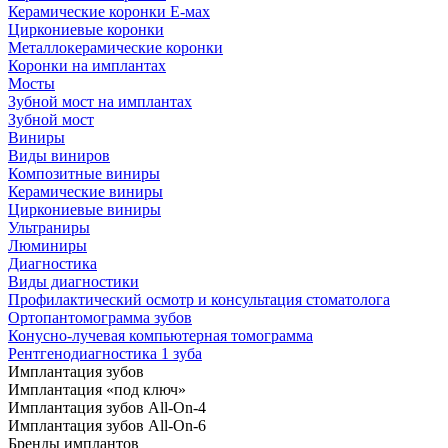
Керамические коронки Е-мах
Циркониевые коронки
Металлокерамические коронки
Коронки на имплантах
Мосты
Зубной мост на имплантах
Зубной мост
Виниры
Виды виниров
Композитные виниры
Керамические виниры
Циркониевые виниры
Ультраниры
Люминиры
Диагностика
Виды диагностики
Профилактический осмотр и консультация стоматолога
Ортопантомограмма зубов
Конусно-лучевая компьютерная томограмма
Рентгенодиагностика 1 зуба
Имплантация зубов
Имплантация «под ключ»
Имплантация зубов All-On-4
Имплантация зубов All-On-6
Бренды имплантов