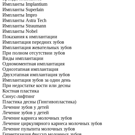
Импланты Implantium
Импланты Superlain
Импланты Impro
Импланты Astra Tech
Импланты Straumann
Импланты Nobel
Показания к имплантации
Имплантация передних зубов
Имплантация жевательных зубов
При полном отсутствии зубов
Виды имплантации
Одномоментная имплантация
Одноэтапная имплантация
Двухэтапная имплантация зубов
Имплантация зубов за один день
При недостатке кости или десны
Костная пластика
Синус-лифтинг
Пластика десны (Гингивопластика)
Лечение зубов у детей
Лечение зубов у детей
Лечение кариеса молочных зубов
Лечение циркулярного кариеса молочных зубов
Лечение пульпита молочных зубов
Герметизация фиссур молочных зубов