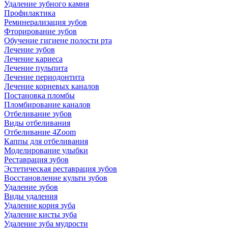
Удаление зубного камня
Профилактика
Реминерализация зубов
Фторирование зубов
Обучение гигиене полости рта
Лечение зубов
Лечение кариеса
Лечение пульпита
Лечение периодонтита
Лечение корневых каналов
Постановка пломбы
Пломбирование каналов
Отбеливание зубов
Виды отбеливания
Отбеливание 4Zoom
Каппы для отбеливания
Моделирование улыбки
Реставрация зубов
Эстетическая реставрация зубов
Восстановление культи зубов
Удаление зубов
Виды удаления
Удаление корня зуба
Удаление кисты зуба
Удаление зуба мудрости