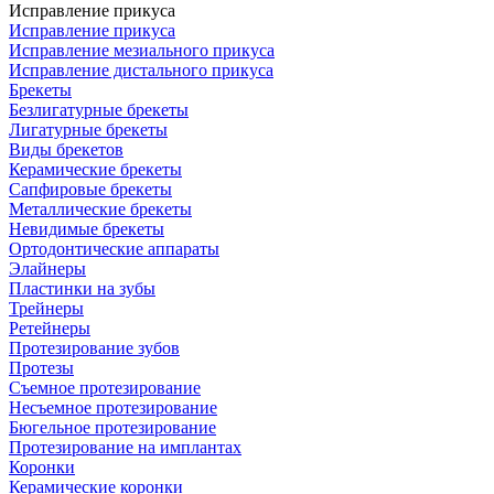
Исправление прикуса
Исправление прикуса
Исправление мезиального прикуса
Исправление дистального прикуса
Брекеты
Безлигатурные брекеты
Лигатурные брекеты
Виды брекетов
Керамические брекеты
Сапфировые брекеты
Металлические брекеты
Невидимые брекеты
Ортодонтические аппараты
Элайнеры
Пластинки на зубы
Трейнеры
Ретейнеры
Протезирование зубов
Протезы
Съемное протезирование
Несъемное протезирование
Бюгельное протезирование
Протезирование на имплантах
Коронки
Керамические коронки