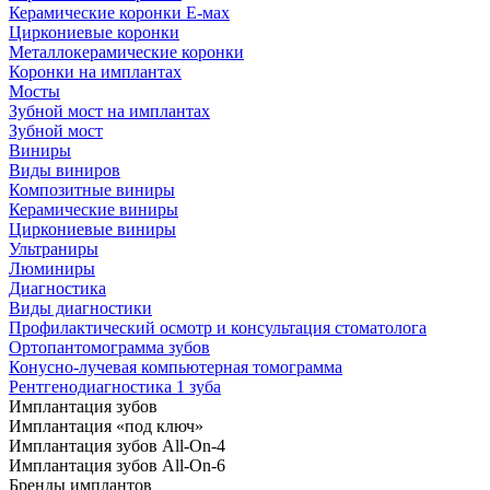
Керамические коронки Е-мах
Циркониевые коронки
Металлокерамические коронки
Коронки на имплантах
Мосты
Зубной мост на имплантах
Зубной мост
Виниры
Виды виниров
Композитные виниры
Керамические виниры
Циркониевые виниры
Ультраниры
Люминиры
Диагностика
Виды диагностики
Профилактический осмотр и консультация стоматолога
Ортопантомограмма зубов
Конусно-лучевая компьютерная томограмма
Рентгенодиагностика 1 зуба
Имплантация зубов
Имплантация «под ключ»
Имплантация зубов All-On-4
Имплантация зубов All-On-6
Бренды имплантов