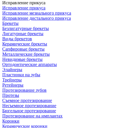
Исправление прикуса
Исправление прикуса
Исправление мезиального прикуса
Исправление дистального прикуса
Брекеты
Безлигатурные брекеты
Лигатурные брекеты
Виды брекетов
Керамические брекеты
Сапфировые брекеты
Металлические брекеты
Невидимые брекеты
Ортодонтические аппараты
Элайнеры
Пластинки на зубы
Трейнеры
Ретейнеры
Протезирование зубов
Протезы
Съемное протезирование
Несъемное протезирование
Бюгельное протезирование
Протезирование на имплантах
Коронки
Керамические коронки