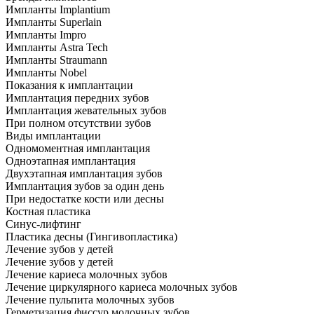
Импланты Implantium
Импланты Superlain
Импланты Impro
Импланты Astra Tech
Импланты Straumann
Импланты Nobel
Показания к имплантации
Имплантация передних зубов
Имплантация жевательных зубов
При полном отсутствии зубов
Виды имплантации
Одномоментная имплантация
Одноэтапная имплантация
Двухэтапная имплантация зубов
Имплантация зубов за один день
При недостатке кости или десны
Костная пластика
Синус-лифтинг
Пластика десны (Гингивопластика)
Лечение зубов у детей
Лечение зубов у детей
Лечение кариеса молочных зубов
Лечение циркулярного кариеса молочных зубов
Лечение пульпита молочных зубов
Герметизация фиссур молочных зубов