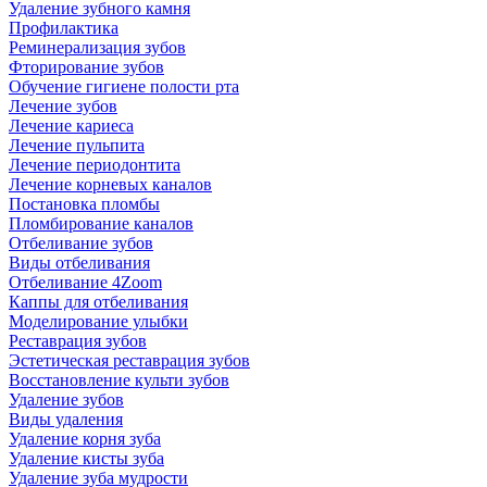
Удаление зубного камня
Профилактика
Реминерализация зубов
Фторирование зубов
Обучение гигиене полости рта
Лечение зубов
Лечение кариеса
Лечение пульпита
Лечение периодонтита
Лечение корневых каналов
Постановка пломбы
Пломбирование каналов
Отбеливание зубов
Виды отбеливания
Отбеливание 4Zoom
Каппы для отбеливания
Моделирование улыбки
Реставрация зубов
Эстетическая реставрация зубов
Восстановление культи зубов
Удаление зубов
Виды удаления
Удаление корня зуба
Удаление кисты зуба
Удаление зуба мудрости